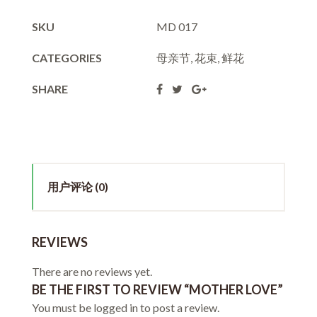
SKU
MD 017
CATEGORIES
母亲节
,
花束
,
鲜花
SHARE
用户评论 (0)
REVIEWS
There are no reviews yet.
BE THE FIRST TO REVIEW “MOTHER LOVE”
You must be
logged in
to post a review.