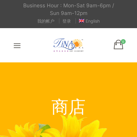
Business Hour : Mon-Sat 9am-6pm /
Sun 9am-12pm
我的帐户
登录
English
商店