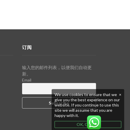
订阅
输入您的邮件列表，以便我们自动更
新。
Email
We use cookies to ensure that we
×
give you the best experience on our
website. If you continue to use this
site we will assume that you are
happy with it.
OK, GOT IT