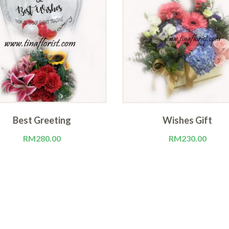
Best Greeting
Wishes Gift
RM
280.00
RM
230.00