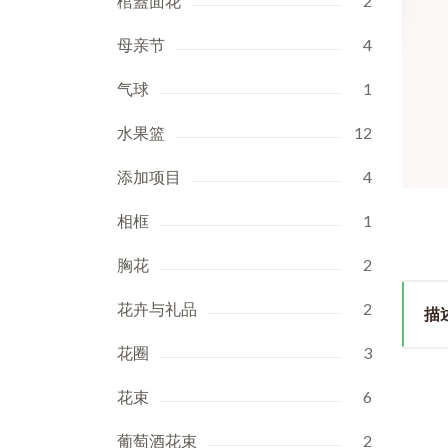
棺蓋面花
2
母亲节
4
气球
1
水果篮
12
添加项目
4
相框
1
胸花
2
花卉与礼品
2
描
花圈
3
花束
6
葡萄酒花束
2