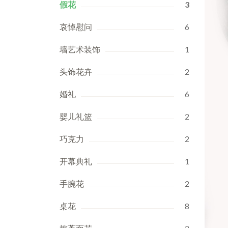
假花
3
哀悼慰问
6
墙艺术装饰
1
头饰花卉
2
婚礼
6
婴儿礼篮
2
巧克力
2
开幕典礼
1
手腕花
2
桌花
8