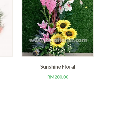
Sunshine Floral
RM
280.00