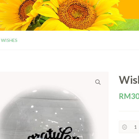
WISHES
Wis
RM
30