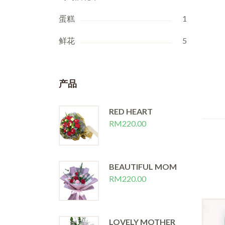
蛋糕
1
鲜花
5
产品
RED HEART
RM
220.00
BEAUTIFUL MOM
RM
220.00
LOVELY MOTHER