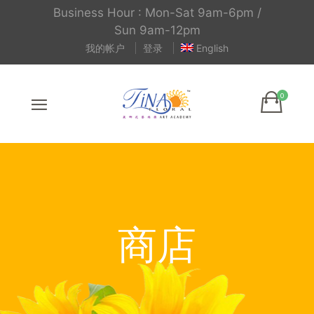
Business Hour : Mon-Sat 9am-6pm /
Sun 9am-12pm
我的帐户
登录
English
商店