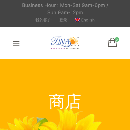
Business Hour : Mon-Sat 9am-6pm /
Sun 9am-12pm
我的帐户
登录
English
商店