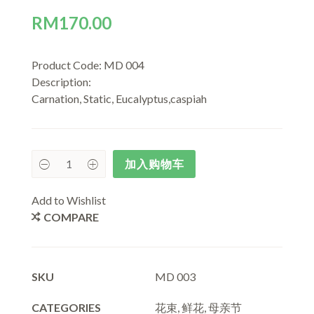
RM
170.00
Product Code: MD 004
Description:
Carnation, Static, Eucalyptus,caspiah
加入购物车
Add to Wishlist
COMPARE
SKU
MD 003
CATEGORIES
花束
,
鲜花
,
母亲节