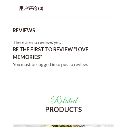
用户评论 (0)
REVIEWS
There are no reviews yet.
BE THE FIRST TO REVIEW “LOVE
MEMORIES”
You must be
logged in
to post a review.
Related
PRODUCTS