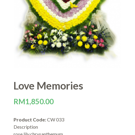
Love Memories
RM
1,850.00
Product Code:
CW 033
Description
rose,lily,chrysanthemum