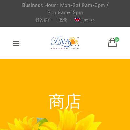
Business Hour : Mon-Sat 9am-6pm /
Sun 9am-12pm
我的帐户
登录
English
商店