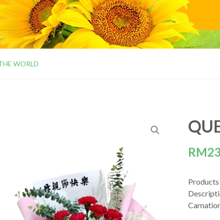
 THE WORLD
QUE
RM
23
Product
Descripti
Carnation