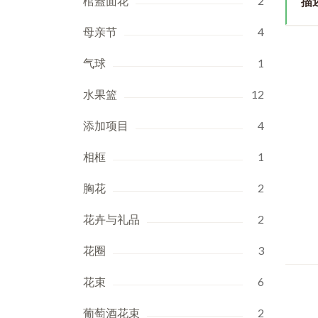
棺蓋面花
2
描
母亲节
4
气球
1
水果篮
12
添加项目
4
相框
1
胸花
2
花卉与礼品
2
花圈
3
花束
6
葡萄酒花束
2