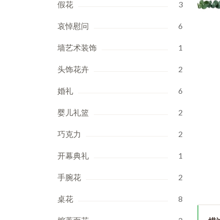
假花
3
哀悼慰问
6
墙艺术装饰
1
头饰花卉
2
婚礼
6
婴儿礼篮
2
巧克力
2
开幕典礼
1
手腕花
2
桌花
8