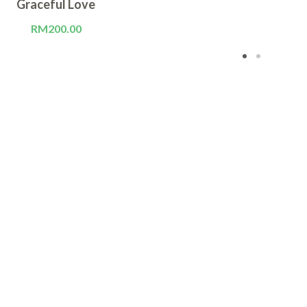
Graceful Love
RM
200.00