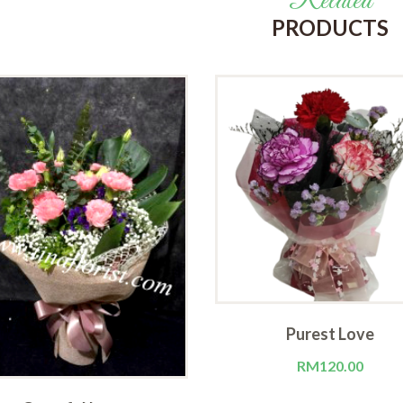
Related
PRODUCTS
Purest Love
RM
120.00