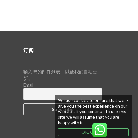
订阅
输入您的邮件列表，以便我们自动更
新。
Email
We use cookies to ensure that we
×
give you the best experience on our
website. If you continue to use this
site we will assume that you are
happy with it.
OK, GOT IT