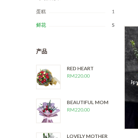
蛋糕
1
鲜花
5
产品
RED HEART
RM
220.00
BEAUTIFUL MOM
RM
220.00
ve
LOVELY MOTHER