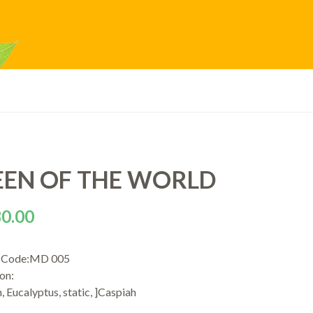
EN OF THE WORLD
0.00
s Code:MD 005
on:
, Eucalyptus, static, ]Caspiah