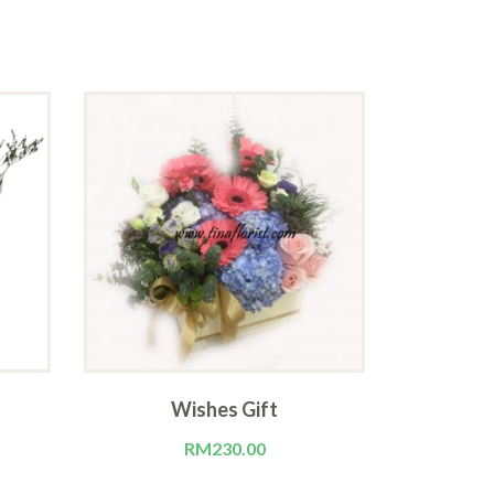
Wishes Gift
M
RM
230.00