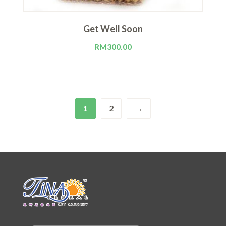
Get Well Soon
RM
300.00
1
2
→