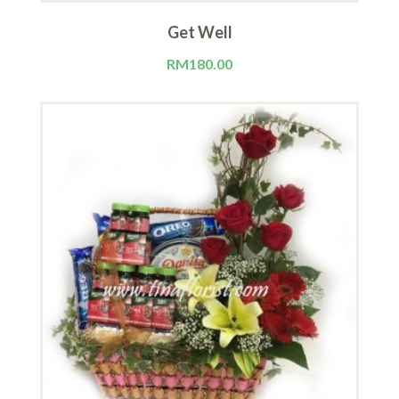
Get Well
RM
180.00