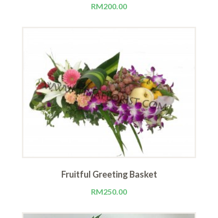
RM
200.00
Fruitful Greeting Basket
RM
250.00